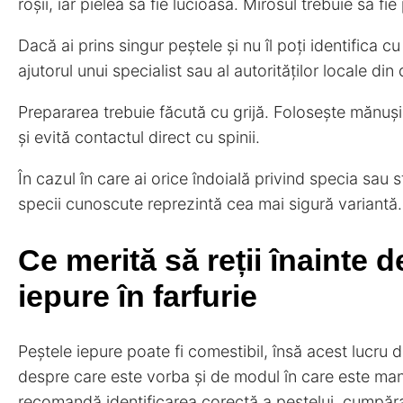
roșii, iar pielea să fie lucioasă. Mirosul trebuie să fi
Dacă ai prins singur peștele și nu îl poți identifica 
ajutorul unui specialist sau al autorităților locale din
Prepararea trebuie făcută cu grijă. Folosește mănuși
și evită contactul direct cu spinii.
În cazul în care ai orice îndoială privind specia sau s
specii cunoscute reprezintă cea mai sigură variantă.
Ce merită să reții înainte 
iepure în farfurie
Peștele iepure poate fi comestibil, însă acest lucru 
despre care este vorba și de modul în care este manip
recomandă identificarea corectă a peștelui, cumpăra