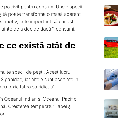
ste potrivit pentru consum. Unele specii
eșită poate transforma o masă aparent
est motiv, este important să cunoști
 înainte de a decide dacă îl consumi.
e ce există atât de
ulte specii de pești. Acest lucru
Siganidae, iar altele sunt asociate în
ru toxicitatea sa ridicată.
 în Oceanul Indian și Oceanul Pacific,
ană. Creșterea temperaturii apei și
or.