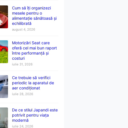
Cum să îți organizezi
mesele pentru o
alimentație sănătoasă și
echilibrată
august 4, 2026
Motorizări Seat care
oferă cel mai bun raport
între performanță și
costuri
iulie 31, 2026
Ce trebuie să verifici
periodic la aparatul de
aer condiționat
iulie 28, 2026
De ce stilul Japandi este
potrivit pentru viața
modernă
iulie 24, 2026