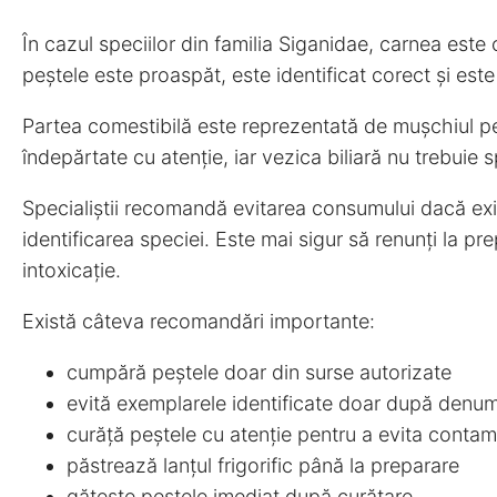
În cazul speciilor din familia Siganidae, carnea est
peștele este proaspăt, este identificat corect și es
Partea comestibilă este reprezentată de mușchiul pe
îndepărtate cu atenție, iar vezica biliară nu trebuie sp
Specialiștii recomandă evitarea consumului dacă exi
identificarea speciei. Este mai sigur să renunți la pre
intoxicație.
Există câteva recomandări importante:
cumpără peștele doar din surse autorizate
evită exemplarele identificate doar după denu
curăță peștele cu atenție pentru a evita contam
păstrează lanțul frigorific până la preparare
gătește peștele imediat după curățare