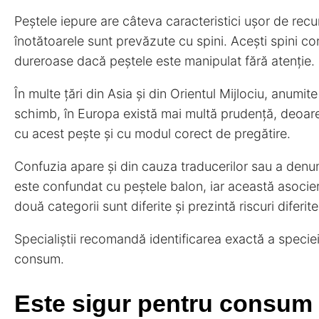
Peștele iepure are câteva caracteristici ușor de recun
înotătoarele sunt prevăzute cu spini. Acești spini co
dureroase dacă peștele este manipulat fără atenție.
În multe țări din Asia și din Orientul Mijlociu, anumit
schimb, în Europa există mai multă prudență, deoarec
cu acest pește și cu modul corect de pregătire.
Confuzia apare și din cauza traducerilor sau a denum
este confundat cu peștele balon, iar această asociere
două categorii sunt diferite și prezintă riscuri diferite
Specialiștii recomandă identificarea exactă a speciei
consum.
Este sigur pentru consum