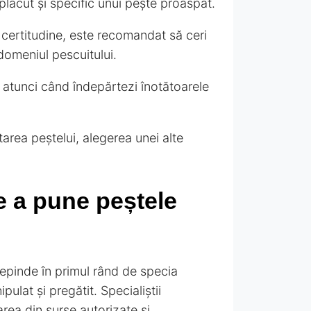
e plăcut și specific unui pește proaspăt.
cu certitudine, este recomandat să ceri
 domeniul pescuitului.
 atunci când îndepărtezi înotătoarele
tarea peștelui, alegerea unei alte
de a pune peștele
depinde în primul rând de specia
ulat și pregătit. Specialiștii
rea din surse autorizate și