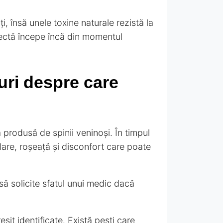
ți, însă unele toxine naturale rezistă la
rectă începe încă din momentul
curi despre care
 produsă de spinii veninoși. În timpul
lare, roșeață și disconfort care poate
să solicite sfatul unui medic dacă
șit identificate. Există pești care