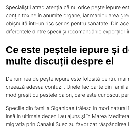
Specialiștii atrag atenția că nu orice pește iepure e
conțin toxine în anumite organe, iar manipularea gr
obișnuită într-un risc serios pentru sănătate. Din ac
diferențele dintre specii și recomandările experților
Ce este peștele iepure și d
multe discuții despre el
Denumirea de pește iepure este folosită pentru mai m
creează adesea confuzii. Unele fac parte din familia 
mod greșit cu peștele balon, care este cunoscut pent
Speciile din familia Siganidae trăiesc în mod natural
însă în ultimele decenii au ajuns și în Marea Mediter
migrația prin Canalul Suez au favorizat răspândirea l