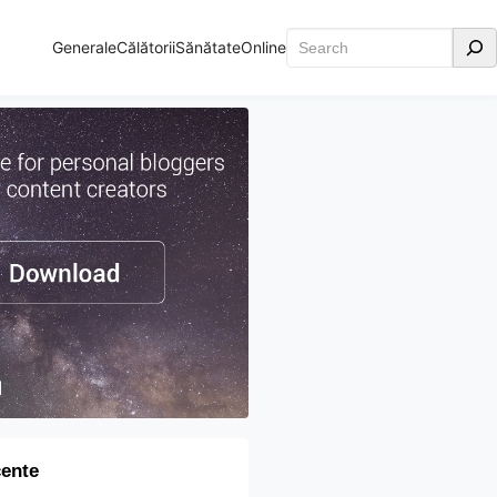
Caută
Generale
Călătorii
Sănătate
Online
cente