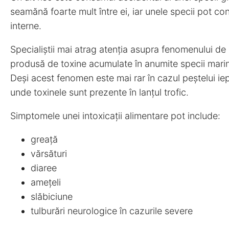
seamănă foarte mult între ei, iar unele specii pot co
interne.
Specialiștii mai atrag atenția asupra fenomenului de 
produsă de toxine acumulate în anumite specii marine
Deși acest fenomen este mai rar în cazul peștelui ie
unde toxinele sunt prezente în lanțul trofic.
Simptomele unei intoxicații alimentare pot include:
greață
vărsături
diaree
amețeli
slăbiciune
tulburări neurologice în cazurile severe