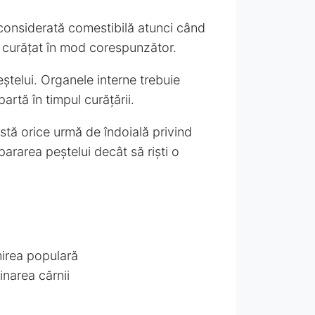
e considerată comestibilă atunci când
te curățat în mod corespunzător.
ștelui. Organele interne trebuie
artă în timpul curățării.
stă orice urmă de îndoială privind
pararea peștelui decât să riști o
mirea populară
inarea cărnii