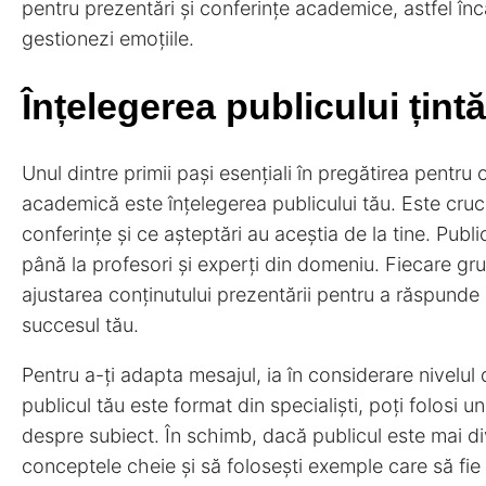
pentru prezentări și conferințe academice, astfel încâ
gestionezi emoțiile.
Înțelegerea publicului țintă
Unul dintre primii pași esențiali în pregătirea pentru
academică este înțelegerea publicului tău. Este crucia
conferințe și ce așteptări au aceștia de la tine. Publi
până la profesori și experți din domeniu. Fiecare grup 
ajustarea conținutului prezentării pentru a răspunde
succesul tău.
Pentru a-ți adapta mesajul, ia în considerare nivelul
publicul tău este format din specialiști, poți folosi u
despre subiect. În schimb, dacă publicul este mai div
conceptele cheie și să folosești exemple care să fie a