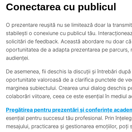
Conectarea cu publicul
O prezentare reușită nu se limitează doar la transmit
stabilești o conexiune cu publicul tău. Interacționea
solicitări de feedback. Această abordare nu doar că im
oportunitatea de a adapta prezentarea pe parcurs, ră
audienței.
De asemenea, fii deschis la discuții și întrebări dup
oportunitate valoroasă de a clarifica punctele de ve
marginea subiectului. Crearea unui dialog deschis po
colaborări viitoare, ceea ce este esențial în mediul 
Pregătirea pentru prezentări și conferințe acade
esențial pentru succesul tău profesional. Prin înțeleg
mesajului, practicarea și gestionarea emoțiilor, poți 