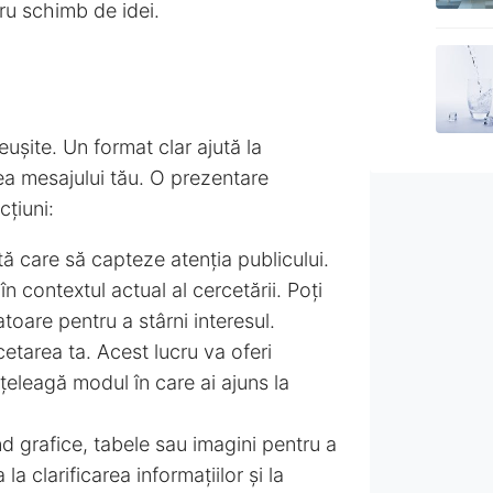
ru schimb de idei.
eușite. Un format clar ajută la
rea mesajului tău. O prezentare
cțiuni:
ă care să capteze atenția publicului.
n contextul actual al cercetării. Poți
atoare pentru a stârni interesul.
cetarea ta. Acest lucru va oferi
înțeleagă modul în care ai ajuns la
ind grafice, tabele sau imagini pentru a
a clarificarea informațiilor și la