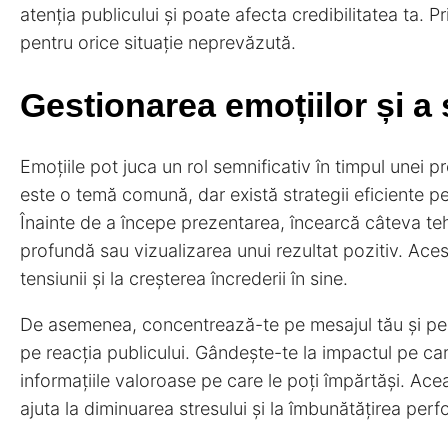
atenția publicului și poate afecta credibilitatea ta. P
pentru orice situație neprevăzută.
Gestionarea emoțiilor și a 
Emoțiile pot juca un rol semnificativ în timpul unei pr
este o temă comună, dar există strategii eficiente pe
Înainte de a începe prezentarea, încearcă câteva tehn
profundă sau vizualizarea unui rezultat pozitiv. Ace
tensiunii și la creșterea încrederii în sine.
De asemenea, concentrează-te pe mesajul tău și pe 
pe reacția publicului. Gândește-te la impactul pe care
informațiile valoroase pe care le poți împărtăși. Ac
ajuta la diminuarea stresului și la îmbunătățirea perf