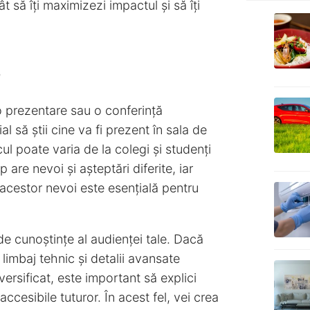
t să îți maximizezi impactul și să îți
 o prezentare sau o conferință
l să știi cine va fi prezent în sala de
cul poate varia de la colegi și studenți
are nevoi și așteptări diferite, iar
 acestor nevoi este esențială pentru
 de cunoștințe al audienței tale. Dacă
n limbaj tehnic și detalii avansate
ersificat, este important să explici
ccesibile tuturor. În acest fel, vei crea