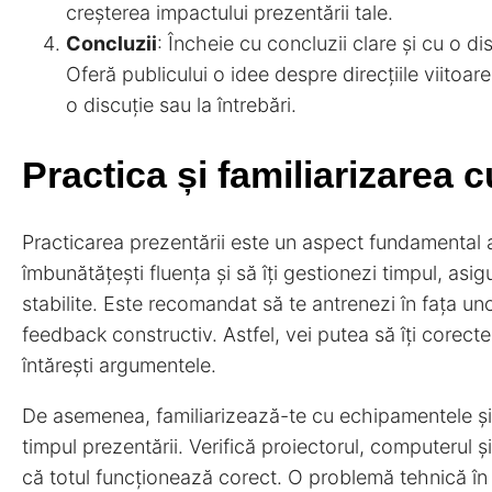
creșterea impactului prezentării tale.
Concluzii
: Încheie cu concluzii clare și cu o dis
Oferă publicului o idee despre direcțiile viitoare 
o discuție sau la întrebări.
Practica și familiarizarea
Practicarea prezentării este un aspect fundamental al p
îmbunătățești fluența și să îți gestionezi timpul, asi
stabilite. Este recomandat să te antrenezi în fața unor
feedback constructiv. Astfel, vei putea să îți corectez
întărești argumentele.
De asemenea, familiarizează-te cu echipamentele și t
timpul prezentării. Verifică proiectorul, computerul 
că totul funcționează corect. O problemă tehnică în 