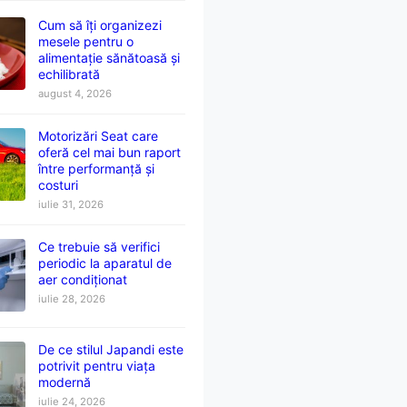
Cum să îți organizezi
mesele pentru o
alimentație sănătoasă și
echilibrată
august 4, 2026
Motorizări Seat care
oferă cel mai bun raport
între performanță și
costuri
iulie 31, 2026
Ce trebuie să verifici
periodic la aparatul de
aer condiționat
iulie 28, 2026
De ce stilul Japandi este
potrivit pentru viața
modernă
iulie 24, 2026