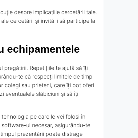
cuție despre implicațiile cercetării tale.
ale cercetării și invită-i să participe la
 cu echipamentele
regătirii. Repetițiile te ajută să îți
gurându-te că respecți limitele de timp
 colegi sau prieteni, care îți pot oferi
i eventualele slăbiciuni și să îți
ehnologia pe care le vei folosi în
și software-ul necesar, asigurându-te
timpul prezentării poate distrage