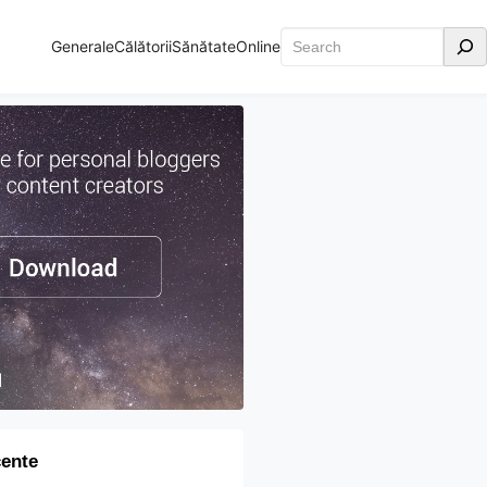
Caută
Generale
Călătorii
Sănătate
Online
cente