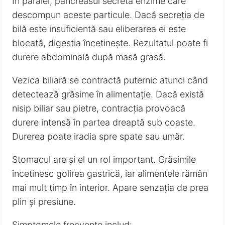
În paralel, pancreasul secretă enzime care
descompun aceste particule. Dacă secreția de
bilă este insuficientă sau eliberarea ei este
blocată, digestia încetinește. Rezultatul poate fi
durere abdominală după masă grasă.
Vezica biliară se contractă puternic atunci când
detectează grăsime în alimentație. Dacă există
nisip biliar sau pietre, contracția provoacă
durere intensă în partea dreaptă sub coaste.
Durerea poate iradia spre spate sau umăr.
Stomacul are și el un rol important. Grăsimile
încetinesc golirea gastrică, iar alimentele rămân
mai mult timp în interior. Apare senzația de prea
plin și presiune.
Simptomele frecvente includ: