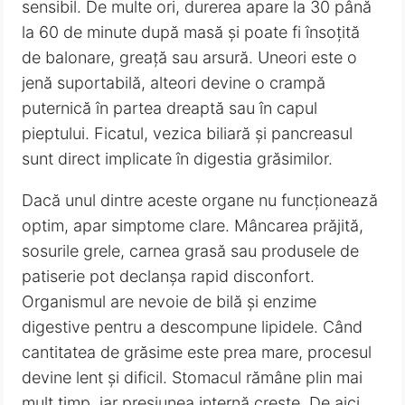
sensibil. De multe ori, durerea apare la 30 până
la 60 de minute după masă și poate fi însoțită
de balonare, greață sau arsură. Uneori este o
jenă suportabilă, alteori devine o crampă
puternică în partea dreaptă sau în capul
pieptului. Ficatul, vezica biliară și pancreasul
sunt direct implicate în digestia grăsimilor.
Dacă unul dintre aceste organe nu funcționează
optim, apar simptome clare. Mâncarea prăjită,
sosurile grele, carnea grasă sau produsele de
patiserie pot declanșa rapid disconfort.
Organismul are nevoie de bilă și enzime
digestive pentru a descompune lipidele. Când
cantitatea de grăsime este prea mare, procesul
devine lent și dificil. Stomacul rămâne plin mai
mult timp, iar presiunea internă crește. De aici