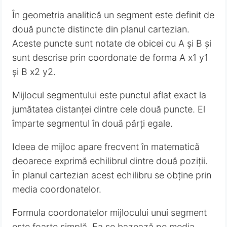
În geometria analitică un segment este definit de
două puncte distincte din planul cartezian.
Aceste puncte sunt notate de obicei cu A și B și
sunt descrise prin coordonate de forma A x1 y1
și B x2 y2.
Mijlocul segmentului este punctul aflat exact la
jumătatea distanței dintre cele două puncte. El
împarte segmentul în două părți egale.
Ideea de mijloc apare frecvent în matematică
deoarece exprimă echilibrul dintre două poziții.
În planul cartezian acest echilibru se obține prin
media coordonatelor.
Formula coordonatelor mijlocului unui segment
este foarte simplă. Ea se bazează pe media